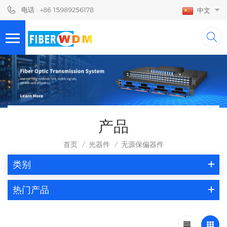
电话 : +86 15989256178
中文
产品
首页
光器件
无源保偏器件
/
/
类别
热门产品