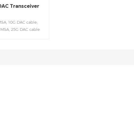
DAC Transceiver
SA, 10G DAC cable;
 MSA, 25G DAC cable
eliability 850nm VCSEL
logy Electrically hot-
able Low power
mption Low EMI design