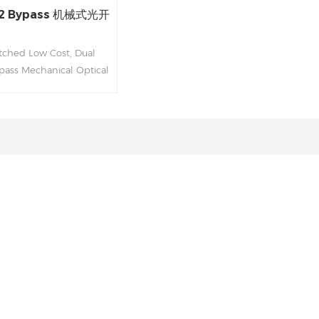
x2 Bypass 机械式光开
ched Low Cost, Dual
pass Mechanical Optical
 Low Optical Distortions
olation High Reliability
Free Optical Path