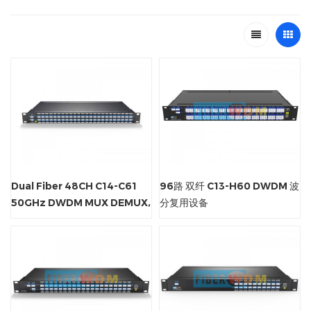
Dual Fiber 48CH C14-C61
96路 双纤 C13-H60 DWDM 波
50GHz DWDM MUX DEMUX,
分复用设备
With EXP Port For
Expanding H14-H61,
LC/UPC, 1U Rack