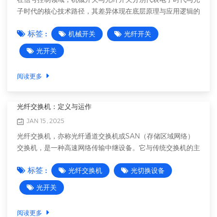
子时代的核心技术路径，其差异体现在底层原理与应用逻辑的
本质分野。 1. 工作机制的物理基础 机械开关通过金属触点的
标签 :
机械开关
光纤开关
物理接触控制电流通断，依赖弹簧、杠杆等机械部件的运动。
这种直观的物理操作使其在传统电子设备中具有不可替代的地
光开关
位，但机械磨损与环境干扰限制了使用寿命。 光纤开关则基
于光信号的路由控制，通过调整光路状态实现信号切换。其工
阅读更多
作原理包括光的反射、折射或调制效应，例如利用微机电系统
（MEMS）移动光纤或镜片，或通过电光晶体改变光的传播
方向。非接触式操作消除了机械损耗，成为光通信网络的关键
光纤交换机：定义与运作
器件。 2. 性能特征的维度对比 响应速度上，机械开关的毫秒
JAN 15 , 2025
级切换难以满足高速通信需求，而光纤开关可实现微秒至纳秒
光纤交换机，亦称光纤通道交换机或SAN（存储区域网络）
级响应。寿命周期方面，机械开关受限于触点磨损（10^5-
交换机，是一种高速网络传输中继设备。它与传统交换机的主
10^7 次操作），光纤开关（非机械式）寿命可达 10^9 次以
要区别在于采用光纤电缆作为传输介质。这项技术在速度和抗
上。电磁干扰特性上，...
标签 :
光纤交换机
光切换设备
干扰性方面提供了显著优势，使其成为需要高性能和可靠性的
各种网络环境的理想选择。 光纤交换机的定义 光纤交换机是
光开关
一种多端口的电信网络桥接设备，主要用于连接多根光纤并控
制数据包在输入与输出之间的路由。它通过接收来自任何已连
阅读更多