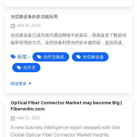
接设备的消息，并将这些消息仅传输到目标设备来实现功能。
这种选择性路由能力使光纤交换机区别于向网络上所有设备广
播消息的集线器。 光纤交换机的工作原理 光纤交换机基于在
光切换设备的多功能应用
光纤之间选择性切换光信号的原理运作。当从一台设备发送消
JAN 15 , 2025
息时，光纤交换机拦截它，读取目标地址，然后将消息路由到
光切换设备已成为现代通信网络中的基石，彻底改变了数据传
相应的设备，而无需转换或更改IP级别的数据包。此过程确保
输和管理的方式。这些设备利用光纤的卓越性能，提供高速、
数据能够高效且安全地传输。 此外，全光交换机作为光纤交
低损耗且安全的数据传输。让我们深入探讨光切换设备的主要
换机的一个子集，能够将整个光信号从光输...
标签 :
光纤交换机
光切换设备
应用，并了解它们是如何塑造各行各业的。 1. 电信与数据中
心 光切换设备在电信和数据中心中不可或缺。它们支持服务
光开关
器、路由器和其他网络设备之间数据的无缝传输。在数据中心
中，光切换设备支持高密度光纤连接，确保数据能够流畅且高
阅读更多
效地流动。这对于维护关键应用和服务的正常运行和性能至关
重要。 2. 光纤到户（FTTH）网络 FTTH网络正变得越来越普
遍，直接将高速互联网接入家庭和企业。光切换设备在这些网
Optical Fiber Connector Market may become Big |
络中发挥着至关重要的作用，负责光信号的分配和管理。它们
Fiberwdm.com
确保数据以极小的损耗和干扰进行传输，为用户提供可靠且稳
MAY 21 , 2021
定的互联网接入。 3. 工业自动化与控制系统 在工业环境中，
A new business intelligence report released with title
光切换设备机用于创建健壮且可靠的通信网络。这些网络对于
Global Optical Fiber Connector Market Insights,