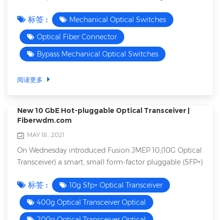
监控和控制机械设备、设...
forecast to 2027. This report provides a detailed
标签 :
Mechanical Optical Switches
overview of key factors in the Global Optical Fiber
Connector Market and factors such as driver, restraint,
Optical Fiber Connector
past and current trends, regulatory scenarios and
Bypass Mechanical Optical Switches
technology development. A thorough analysis of these
factors has been conducted to determ...
阅读更多
New 10 GbE Hot-pluggable Optical Transceiver |
Fiberwdm.com
MAY 18 , 2021
On Wednesday introduced Fusion JMEP 10,(10G Optical
Transceiver) a smart, small form-factor pluggable (SFP+)
Gigabit Ethernet transceiver for network test, turn-up
标签 :
10g Sfp+ Optical Transceiver
and performance monitoring up to 10 GbE. Part of the
lifecycle management platform, the Fusion JMEP 10
400g Optical Transceiver Optical
addresses the emergence of 10 GbE as the dominant
200g Optical Transceiver Optical