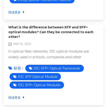
Ethernet bandwidth being used for applications like 5G
xHaul, Business Etherne...
阅读更多
What is the difference between XFP and SFP+
optical modules? Can they be connected to each
other?
MAY 14 , 2021
In optical fiber networks, 10G optical modules are
widely used in schools, companies and other
application environments due to their lower cost and
标签 :
10G SFP+ Optical Transceiver
power consumption. XFP and SFP+ are two common
packaging types for 10G optical modules. Here is what
10G XFP Optical Module
is the difference between XFP and SFP+ optical
10G SFP+ Optical Modules
modules? And can they connect to each other? 1. What
is XFP optical module? XFP is the package of 10G op...
阅读更多